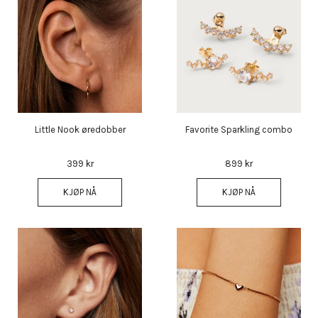
Little Nook øredobber
Favorite Sparkling combo
399 kr
899 kr
KJØP NÅ
KJØP NÅ