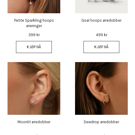
Petite Sparkling hoops
Goal hoops øredobber
øreringer
399 kr
499 kr
KJØP NÅ
KJØP NÅ
Moonlit øredobber
Dewdrop øredobber