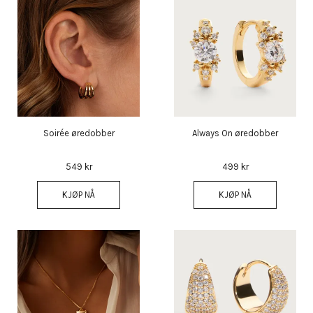
Soirée øredobber
Always On øredobber
549 kr
499 kr
KJØP NÅ
KJØP NÅ