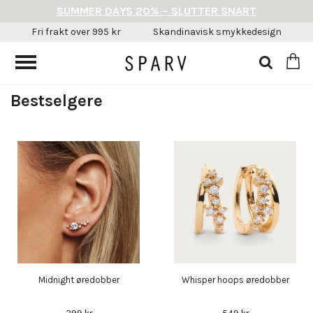
SUMMER DAYS 20% – SLUTTER SNART
Fri frakt over 995 kr
Skandinavisk smykkedesign
Bestselgere
Midnight øredobber
Whisper hoops øredobber