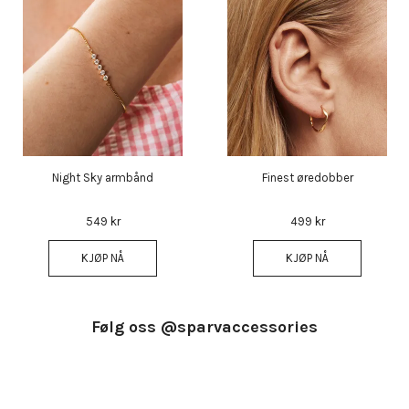
Night Sky armbånd
Finest øredobber
549 kr
499 kr
KJØP NÅ
KJØP NÅ
Følg oss @sparvaccessories