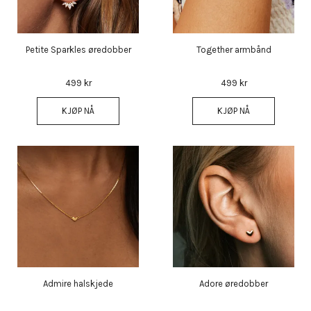
Petite Sparkles øredobber
Together armbånd
499 kr
499 kr
KJØP NÅ
KJØP NÅ
Admire halskjede
Adore øredobber