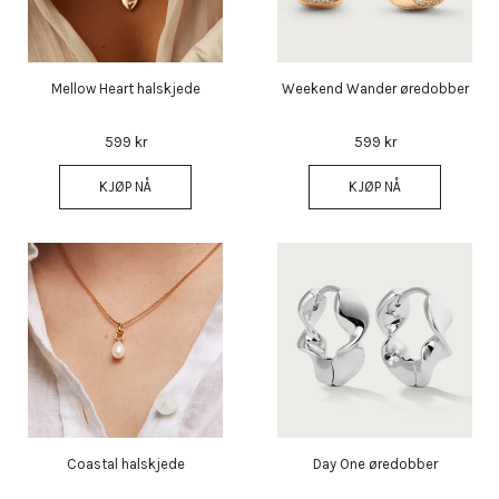
Mellow Heart halskjede
Weekend Wander øredobber
599 kr
599 kr
KJØP NÅ
KJØP NÅ
Coastal halskjede
Day One øredobber