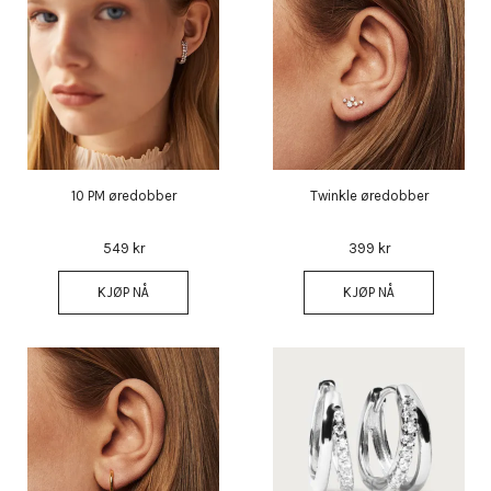
10 PM øredobber
Twinkle øredobber
549 kr
399 kr
KJØP NÅ
KJØP NÅ