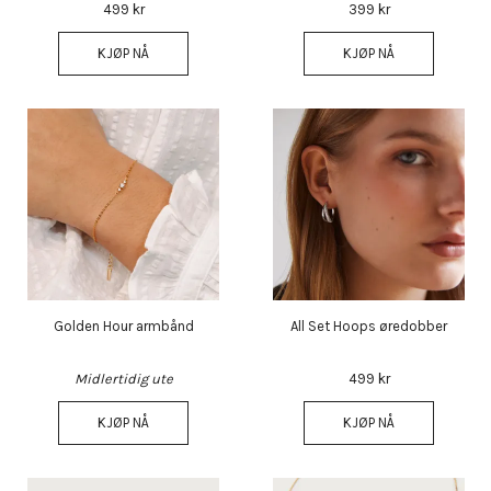
499 kr
399 kr
KJØP NÅ
KJØP NÅ
Golden Hour armbånd
All Set Hoops øredobber
Midlertidig ute
499 kr
KJØP NÅ
KJØP NÅ