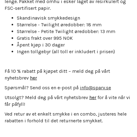
lenge.
Pakket med omhu i esker laget av resirkulert og
FSC-sertifisert papir.
Skandinavisk smykkedesign
Størrelse - Twilight
øredobber: 18
mm
Størrelse - Petite Twilight
øredobber: 13
mm
Gratis frakt over 995 NOK
Åpent kjøp i 30 dager
Ingen tollgebyr (all toll er inkludert i prisen)
Få 10 % rabatt på kjøpet ditt – meld deg på vårt
nyhetsbrev
her
Spørsmål? Send oss en e-post på
info@sparv.se
Utsolgt? Meld deg på vårt nyhetsbrev
her
for å vite når vi
får påfyll!
Ved retur av et enkelt smykke i en combo, justeres hele
rabatten i forhold til det returnerte smykket.