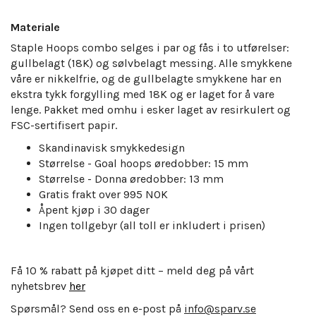
Materiale
Staple Hoops combo selges i par og fås i to utførelser:
gullbelagt (18K) og sølvbelagt messing. Alle smykkene
våre er nikkelfrie, og de gullbelagte smykkene har en
ekstra tykk forgylling med 18K og er laget for å vare
lenge.
Pakket med omhu i esker laget av resirkulert og
FSC-sertifisert papir.
Skandinavisk smykkedesign
Størrelse - Goal hoops
øredobber: 15
mm
Størrelse - Donna
øredobber: 13
mm
Gratis frakt over 995 NOK
Åpent kjøp i 30 dager
Ingen tollgebyr (all toll er inkludert i prisen)
Få 10 % rabatt på kjøpet ditt – meld deg på vårt
nyhetsbrev
her
Spørsmål? Send oss en e-post på
info@sparv.se