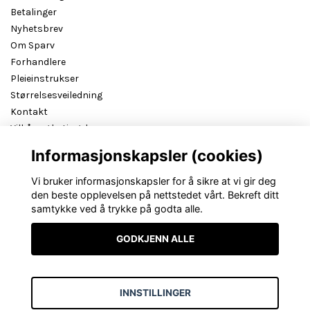
Betalinger
Nyhetsbrev
Om Sparv
Forhandlere
Pleieinstrukser
Størrelsesveiledning
Kontakt
Vilkår og betingelser
B2B reseller login
Informasjonskapsler (cookies)
Vi bruker informasjonskapsler for å sikre at vi gir deg
den beste opplevelsen på nettstedet vårt. Bekreft ditt
samtykke ved å trykke på godta alle.
GODKJENN ALLE
INNSTILLINGER
© Copyright Sparv Accessories NO