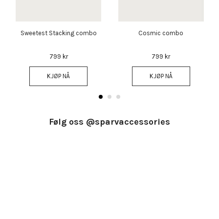
Sweetest Stacking combo
Cosmic combo
799 kr
799 kr
KJØP NÅ
KJØP NÅ
Følg oss @sparvaccessories