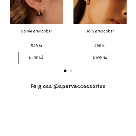
Soirée øredobber
Jolly øredobber
549 kr
499 kr
KJØP NÅ
KJØP NÅ
Følg oss @sparvaccessories