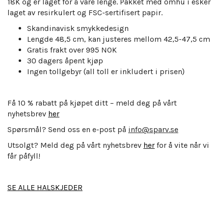
18K og er laget for å vare lenge. Pakket med omhu i esker
laget av resirkulert og FSC-sertifisert papir.
Skandinavisk smykkedesign
Lengde 48,5 cm, kan justeres mellom 42,5-47,5 cm
Gratis frakt over 995 NOK
30 dagers åpent kjøp
Ingen tollgebyr (all toll er inkludert i prisen)
Få 10 % rabatt på kjøpet ditt – meld deg på vårt
nyhetsbrev
her
Spørsmål? Send oss en e-post på
info@sparv.se
Utsolgt? Meld deg på vårt nyhetsbrev
her
for å vite når vi
får påfyll!
SE ALLE HALSKJEDER