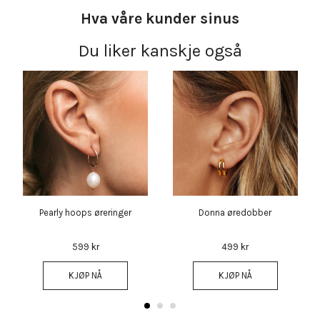
Hva våre kunder sinus
Du liker kanskje også
Pearly hoops øreringer
Donna øredobber
599 kr
499 kr
KJØP NÅ
KJØP NÅ