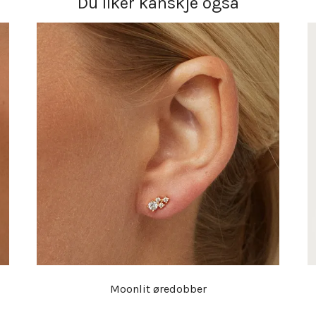
Du liker kanskje også
Moonlit øredobber