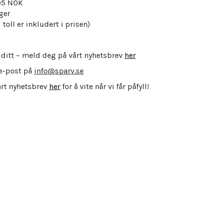
995 NOK
ger
 toll er inkludert i prisen)
 ditt – meld deg på vårt nyhetsbrev
her
e-post på
info@sparv.se
årt nyhetsbrev
her
for å vite når vi får påfyll!