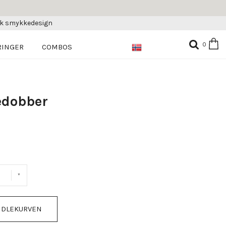
sk smykkedesign
0
RINGER
COMBOS
edobber
NDLEKURVEN