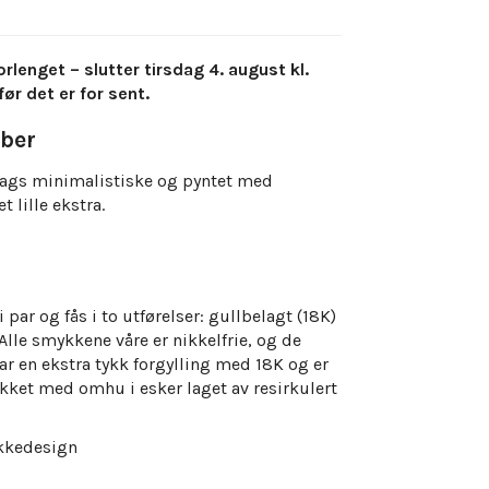
enget – slutter tirsdag 4. august kl.
før det er for sent.
ber
dags minimalistiske og pyntet med
t lille ekstra.
par og fås i to utførelser: gullbelagt (18K)
lle smykkene våre er nikkelfrie, og de
r en ekstra tykk forgylling med 18K og er
kket med omhu i esker laget av resirkulert
kkedesign