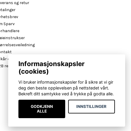
verans og retur
talinger
yhetsbrev
m Sparv
orhandlere
eieinstrukser
ørrelsesveiledning
ontakt
lkår og betingelser
Informasjonskapsler
B reseller login
(cookies)
Vi bruker informasjonskapsler for å sikre at vi gir
deg den beste opplevelsen på nettstedet vårt.
Bekreft ditt samtykke ved å trykke på godta alle.
GODKJENN
INNSTILLINGER
ALLE