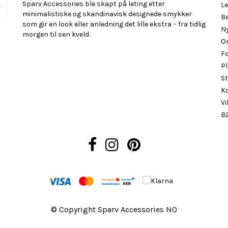
Sparv Accessories ble skapt på leting etter
Le
r
minimalistiske og skandinavisk designede smykker
Be
som gir en look eller anledning det lille ekstra – fra tidlig
N
morgen til sen kveld.
O
F
Pl
St
K
Vi
B2
© Copyright Sparv Accessories NO