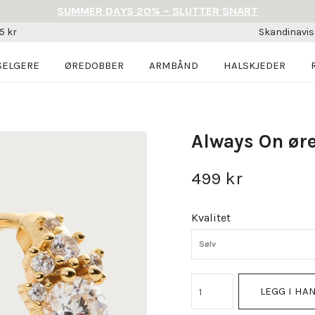
SUMMER DAYS 20% – SLUTTER SNART
5 kr
Skandinavi
SELGERE
ØREDOBBER
ARMBÅND
HALSKJEDER
Always On ør
499 kr
Kvalitet
Sølv
LEGG I HA