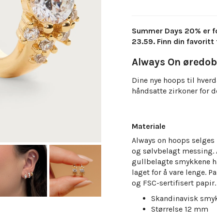
Summer Days 20% er forl
23.59. Finn din favoritt 
Always On øredob
Dine nye hoops til hver
håndsatte zirkoner for de
Materiale
Always on hoops selges i 
og sølvbelagt messing. A
gullbelagte smykkene ha
laget for å vare lenge.
Pa
og FSC-sertifisert papir.
Skandinavisk smy
Størrelse 12 mm