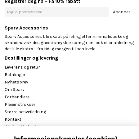
Registrer deg nå – Få 10% rabatt
Abonner
Sparv Accessories
Sparv Accessories ble skapt på leting etter minimalistiske og
skandinavisk designede smykker som gir en look eller anledning
det lille ekstra – fra tidlig morgen til sen kveld.
Bestillinger og levering
Leverans og retur
Betalinger
Nyhetsbrev
Om Sparv
Forhandlere
Pleieinstrukser
Størrelsesveiledning
Kontakt
Vilkår og betingelser
B2B reseller login
Informasjonskapsler (cookies)