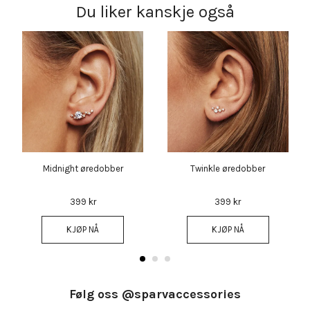
Du liker kanskje også
Midnight øredobber
Twinkle øredobber
399 kr
399 kr
KJØP NÅ
KJØP NÅ
Følg oss @sparvaccessories