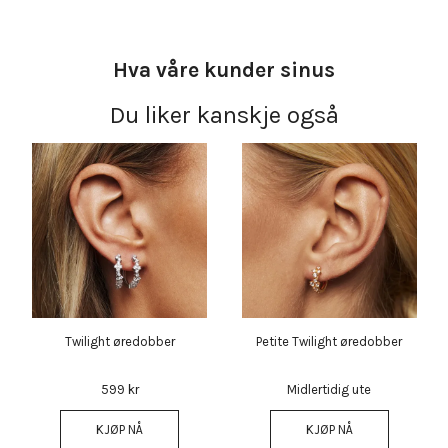
Hva våre kunder sinus
Du liker kanskje også
Twilight øredobber
Petite Twilight øredobber
599 kr
Midlertidig ute
KJØP NÅ
KJØP NÅ