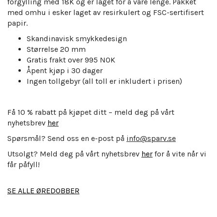
forgylling med 18K og er laget for å vare lenge. Pakket
med omhu i esker laget av resirkulert og FSC-sertifisert
papir.
Skandinavisk smykkedesign
Størrelse 20 mm
Gratis frakt over 995 NOK
Åpent kjøp i 30 dager
Ingen tollgebyr (all toll er inkludert i prisen)
Få 10 % rabatt på kjøpet ditt – meld deg på vårt
nyhetsbrev
her
Spørsmål? Send oss en e-post på
info@sparv.se
Utsolgt? Meld deg på vårt nyhetsbrev
her
for å vite når vi
får påfyll!
SE ALLE ØREDOBBER