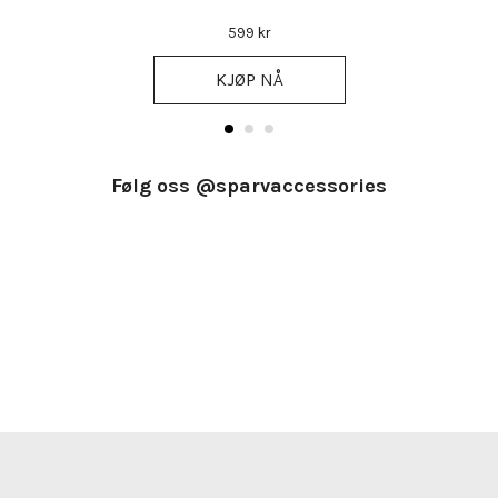
599 kr
KJØP NÅ
Følg oss @sparvaccessories