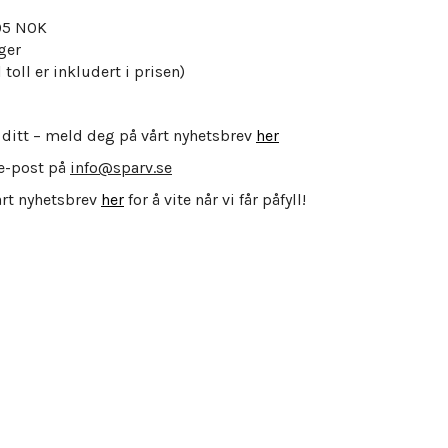
995 NOK
ger
 toll er inkludert i prisen)
 ditt – meld deg på vårt nyhetsbrev
her
e-post på
info@sparv.se
årt nyhetsbrev
her
for å vite når vi får påfyll!