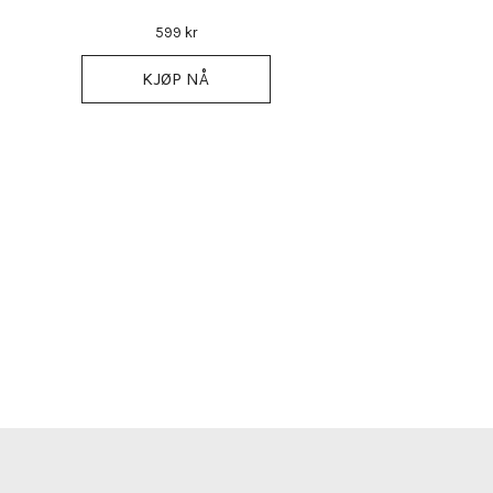
599 kr
KJØP NÅ