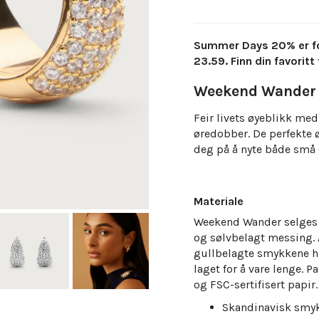
Summer Days 20% er forl
23.59. Finn din favoritt 
Weekend Wander 
Feir livets øyeblikk me
øredobber. De perfekte 
deg på å nyte både små 
Materiale
Weekend Wander selges i 
og sølvbelagt messing. A
gullbelagte smykkene ha
laget for å vare lenge.
Pa
og FSC-sertifisert papir.
Skandinavisk smy