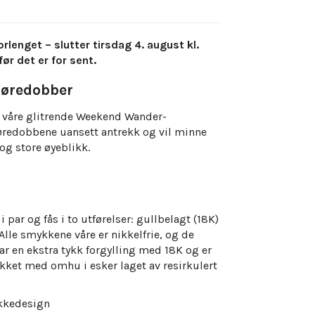
enget – slutter tirsdag 4. august kl.
før det er for sent.
øredobber
d våre glitrende Weekend Wander-
øredobbene uansett antrekk og vil minne
og store øyeblikk.
par og fås i to utførelser: gullbelagt (18K)
lle smykkene våre er nikkelfrie, og de
r en ekstra tykk forgylling med 18K og er
kket med omhu i esker laget av resirkulert
kkedesign