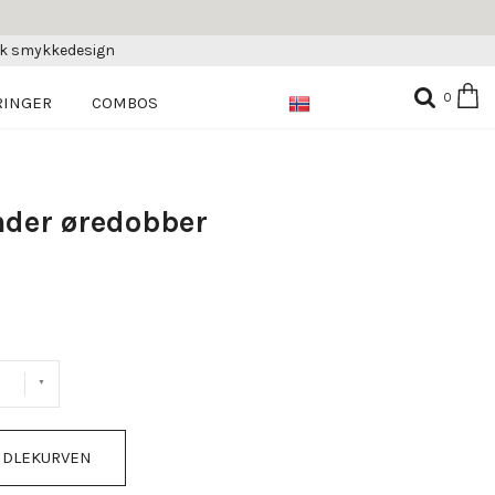
sk smykkedesign
0
RINGER
COMBOS
der øredobber
NDLEKURVEN