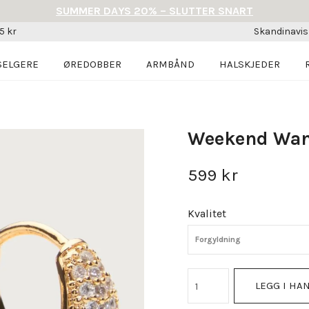
SUMMER DAYS 20% – SLUTTER SNART
5 kr
Skandinavi
SELGERE
ØREDOBBER
ARMBÅND
HALSKJEDER
Weekend Wan
599 kr
Kvalitet
Forgyldning
LEGG I HA