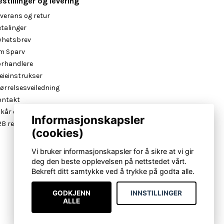
estillinger og levering
verans og retur
talinger
yhetsbrev
m Sparv
orhandlere
eieinstrukser
ørrelsesveiledning
ontakt
lkår og betingelser
Informasjonskapsler
B reseller login
(cookies)
Vi bruker informasjonskapsler for å sikre at vi gir
deg den beste opplevelsen på nettstedet vårt.
Bekreft ditt samtykke ved å trykke på godta alle.
GODKJENN
INNSTILLINGER
ALLE