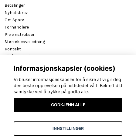
Betalinger
Nyhetsbrev
Om Sparv
Forhandlere
Pleieinstrukser
Størrelsesveiledning
Kontakt
Vilkår og betingelser
B2B reseller login
Informasjonskapsler (cookies)
Vi bruker informasjonskapsler for å sikre at vi gir deg
den beste opplevelsen på nettstedet vårt. Bekreft ditt
samtykke ved å trykke på godta alle.
GODKJENN ALLE
INNSTILLINGER
© Copyright Sparv Accessories NO