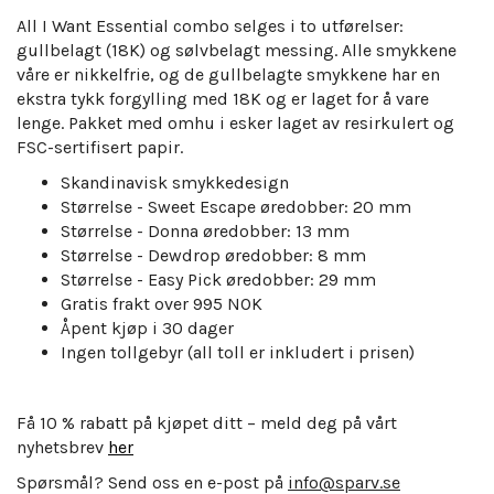
All I Want Essential combo selges i to utførelser:
gullbelagt (18K) og sølvbelagt messing. Alle smykkene
våre er nikkelfrie, og de gullbelagte smykkene har en
ekstra tykk forgylling med 18K og er laget for å vare
lenge.
Pakket med omhu i esker laget av resirkulert og
FSC-sertifisert papir.
Skandinavisk smykkedesign
Størrelse - Sweet Escape
øredobber: 20 mm
Størrelse - Donna
øredobber: 13 mm
Størrelse - Dewdrop øredobber: 8 mm
Størrelse - Easy Pick øredobber: 29 mm
Gratis frakt over 995 NOK
Åpent kjøp i 30 dager
Ingen tollgebyr (all toll er inkludert i prisen)
Få 10 % rabatt på kjøpet ditt – meld deg på vårt
nyhetsbrev
her
Spørsmål? Send oss en e-post på
info@sparv.se