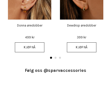
Donna øredobber
Dewdrop øredobber
499 kr
399 kr
KJØP NÅ
KJØP NÅ
Følg oss @sparvaccessories