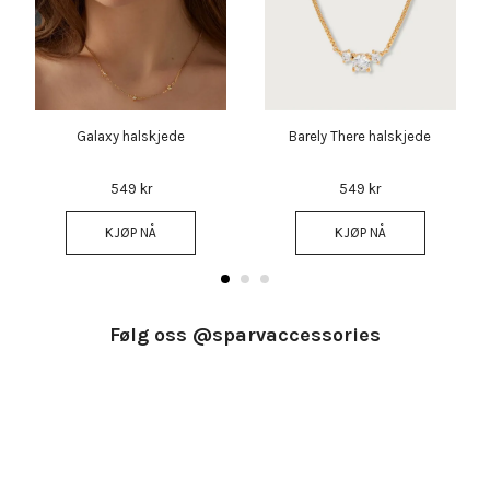
Galaxy halskjede
Barely There halskjede
549 kr
549 kr
KJØP NÅ
KJØP NÅ
Følg oss @sparvaccessories