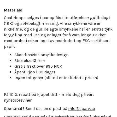
Materiale
Goal Hoops selges i par og fås i to utførelser: gullbelagt
(18K) og sølvbelagt messing. Alle smykkene våre er
nikkelfrie, og de gullbelagte smykkene har en ekstra tykk
forgylling med 18K og er laget for å vare lenge. Pakket
med omhu i esker laget av resirkulert og FSC-sertifisert
papir.
Skandinavisk smykkedesign
Størrelse 15 mm
Gratis frakt
over 995
NOK
Åpent kjøp i 30 dager
Ingen tollgebyr (all toll er inkludert i prisen)
Få 10 % rabatt på kjøpet ditt – meld deg på vårt
nyhetsbrev
her
Spørsmål? Send oss en e-post på
info@sparv.se
Utsolgt? Meld deg på vårt nyhetsbrev
her
for å vite når vi